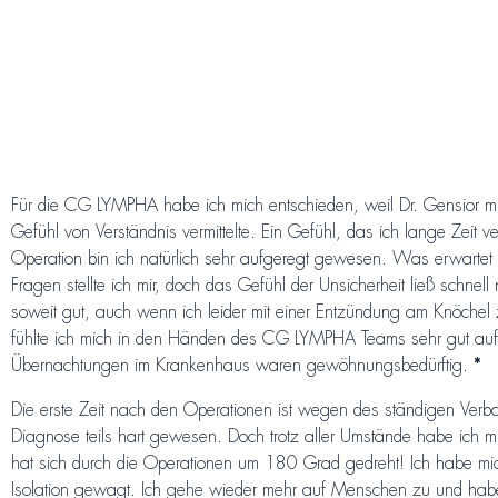
Für die CG LYMPHA habe ich mich entschieden, weil Dr. Gensior mir
Gefühl von Verständnis vermittelte. Ein Gefühl, das ich lange Zeit ve
Operation bin ich natürlich sehr aufgeregt gewesen. Was erwartet
Fragen stellte ich mir, doch das Gefühl der Unsicherheit ließ schnell
soweit gut, auch wenn ich leider mit einer Entzündung am Knöchel
fühlte ich mich in den Händen des CG LYMPHA Teams sehr gut aufg
Übernachtungen im Krankenhaus waren gewöhnungsbedürftig.
*
Die erste Zeit nach den Operationen ist wegen des ständigen Verb
Diagnose teils hart gewesen. Doch trotz aller Umstände habe ich mi
hat sich durch die Operationen um 180 Grad gedreht! Ich habe mi
Isolation gewagt. Ich gehe wieder mehr auf Menschen zu und hab