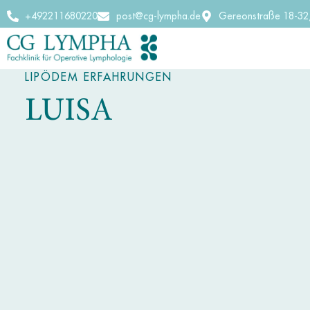
+492211680220
post@cg-lympha.de
Gereonstraße 18-32
LIPÖDEM ERFAHRUNGEN
LUISA