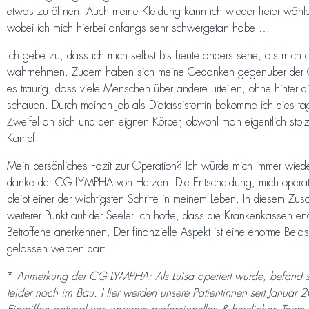
etwas zu öffnen. Auch meine Kleidung kann ich wieder freier wähl
wobei ich mich hierbei anfangs sehr schwergetan habe …
Ich gebe zu, dass ich mich selbst bis heute anders sehe, als mi
wahrnehmen. Zudem haben sich meine Gedanken gegenüber der Gese
es traurig, dass viele Menschen über andere urteilen, ohne hinter 
schauen. Durch meinen Job als Diätassistentin bekomme ich dies ta
Zweifel an sich und den eignen Körper, obwohl man eigentlich stolz 
Kampf!
Mein persönliches Fazit zur Operation? Ich würde mich immer wiede
danke der CG LYMPHA von Herzen! Die Entscheidung, mich operati
bleibt einer der wichtigsten Schritte in meinem Leben. In diesem Z
weiterer Punkt auf der Seele: Ich hoffe, dass die Krankenkassen end
Betroffene anerkennen. Der finanzielle Aspekt ist eine enorme Belas
gelassen werden darf.
*
Anmerkung der CG LYMPHA:
Als Luisa operiert wurde, befand 
leider noch im Bau. Hier werden unsere Patientinnen seit Januar