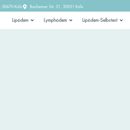
, 50670 Köln
Bachemer Str. 31, 50931 Köln
Lipödem
Lymphödem
Lipödem-Selbstest