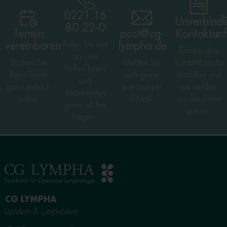
0221 16
Unverbindl
80 22-0
Termin
post@cg-
Kontaktan
vereinbaren
Rufen Sie uns
lympha.de
Einfach das
an - wir
Buchen Sie
Melden Sie
Kontaktformular
helfen Ihnen
Ihren Termin
sich gerne
ausfüllen und
und
ganz einfach
jederzeit per
wir melden
beantworten
online.
E-Mail.
uns bei Ihnen
gerne all Ihre
zurück.
Fragen.
CG LYMPHA
Lipödem & Lymphödem