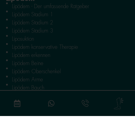
Lipödem - Der umfassende Ratgeber
Lipödem Stadium 1
Lipödem Stadium 2
Lipödem Stadium 3
Liposuktion
Lipödem konservative Therapie
Lipödem erkennen
Lipödem Beine
Lipödem Oberschenkel
Lipödem Arme
Lipödem Bauch
Lymphödem
Lymphödem Krankheitsbild
Lymphödem Konservative Therapie
Lymphödem Operative Therapie