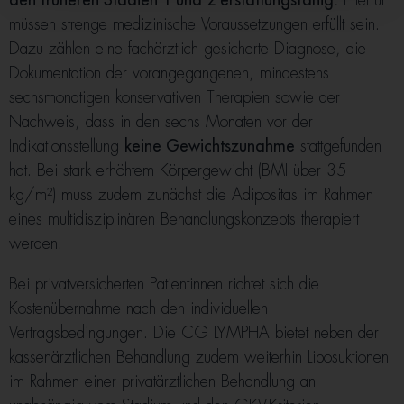
den früheren Stadien 1 und 2 erstattungsfähig.
Hierfür
müssen strenge medizinische Voraussetzungen erfüllt sein.
Dazu zählen eine fachärztlich gesicherte Diagnose, die
Dokumentation der vorangegangenen, mindestens
sechsmonatigen konservativen Therapien sowie der
Nachweis, dass in den sechs Monaten vor der
Indikationsstellung
keine Gewichtszunahme
stattgefunden
hat. Bei stark erhöhtem Körpergewicht (BMI über 35
kg/m²) muss zudem zunächst die Adipositas im Rahmen
eines multidisziplinären Behandlungskonzepts therapiert
werden.
Bei privatversicherten Patientinnen richtet sich die
Kostenübernahme nach den individuellen
Vertragsbedingungen. Die CG LYMPHA bietet neben der
kassenärztlichen Behandlung zudem weiterhin Liposuktionen
im Rahmen einer privatärztlichen Behandlung an –