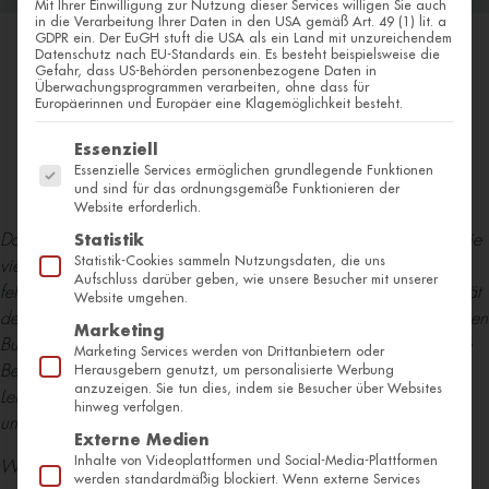
Mit Ihrer Einwilligung zur Nutzung dieser Services willigen Sie auch
in die Verarbeitung Ihrer Daten in den USA gemäß Art. 49 (1) lit. a
GDPR ein. Der EuGH stuft die USA als ein Land mit unzureichendem
Datenschutz nach EU-Standards ein. Es besteht beispielsweise die
Gefahr, dass US-Behörden personenbezogene Daten in
Überwachungsprogrammen verarbeiten, ohne dass für
Europäerinnen und Europäer eine Klagemöglichkeit besteht.
Autor:
Dr. med. David Benjamin Christel
Es folgt eine Liste der Service-Gruppen, für die eine Einwilli
Essenziell
Essenzielle Services ermöglichen grundlegende Funktionen
und sind für das ordnungsgemäße Funktionieren der
Website erforderlich.
Das Lipödem: Es ist eine chronische, schmerzhafte Erkrankung, die
Statistik
Statistik-Cookies sammeln Nutzungsdaten, die uns
viele Frauen über Jahre begleitet – häufig unerkannt oder
Aufschluss darüber geben, wie unsere Besucher mit unserer
fehldiagnostiziert. Die richtige Behandlung kann die Lebensqualität
Website umgehen.
deutlich verbessern. Mit dem aktuellen Beschluss des Gemeinsamen
Marketing
Bundesausschusses (G-BA) vom 17. Juli 2025 wird die operative
Marketing Services werden von Drittanbietern oder
Behandlung, also die Liposuktion, erstmals als anerkannte GKV-
Herausgebern genutzt, um personalisierte Werbung
anzuzeigen. Sie tun dies, indem sie Besucher über Websites
Leistung eingestuft – unter bestimmten Voraussetzungen und
hinweg verfolgen.
unabhängig vom Stadium der Erkrankung.
Externe Medien
Inhalte von Videoplattformen und Social-Media-Plattformen
Was bedeutet das konkret für Betroffene? Wer zahlt wann? Und
werden standardmäßig blockiert. Wenn externe Services