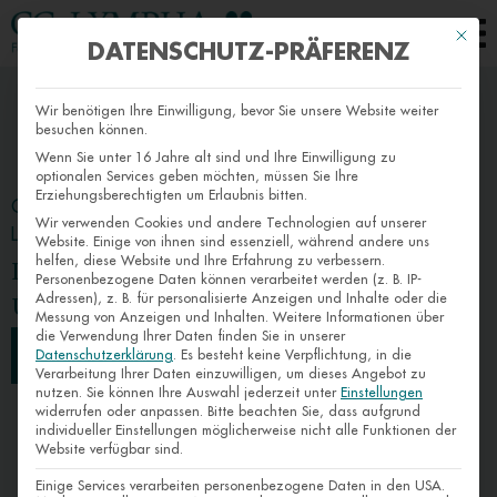
Mit die
DATENSCHUTZ-PRÄFERENZ
Wir benötigen Ihre Einwilligung, bevor Sie unsere Website weiter
besuchen können.
Wenn Sie unter 16 Jahre alt sind und Ihre Einwilligung zu
optionalen Services geben möchten, müssen Sie Ihre
Erziehungsberechtigten um Erlaubnis bitten.
CG LYMPHA: FACHKLINIK FÜR LIPÖDEM UND
Wir verwenden Cookies und andere Technologien auf unserer
LYMPHÖDEM
Website. Einige von ihnen sind essenziell, während andere uns
helfen, diese Website und Ihre Erfahrung zu verbessern.
LIPÖDEM & KRANKENKASSE WAS WIRD
Personenbezogene Daten können verarbeitet werden (z. B. IP-
Adressen), z. B. für personalisierte Anzeigen und Inhalte oder die
ÜBERNOMMEN?
Messung von Anzeigen und Inhalten.
Weitere Informationen über
die Verwendung Ihrer Daten finden Sie in unserer
Jetzt Termin vereinbaren
Datenschutzerklärung
.
Es besteht keine Verpflichtung, in die
Verarbeitung Ihrer Daten einzuwilligen, um dieses Angebot zu
nutzen.
Sie können Ihre Auswahl jederzeit unter
Einstellungen
widerrufen oder anpassen.
Bitte beachten Sie, dass aufgrund
individueller Einstellungen möglicherweise nicht alle Funktionen der
Website verfügbar sind.
Einige Services verarbeiten personenbezogene Daten in den USA.