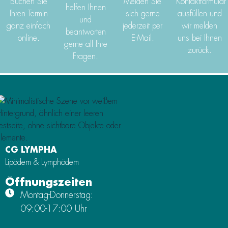
Buchen Sie
Melden Sie
Kontaktformular
helfen Ihnen
Ihren Termin
sich gerne
ausfüllen und
und
ganz einfach
jederzeit per
wir melden
beantworten
online.
E-Mail.
uns bei Ihnen
gerne all Ihre
zurück.
Fragen.
CG LYMPHA
Lipödem & Lymphödem
Öffnungszeiten
Montag-Donnerstag:
09:00-17:00 Uhr