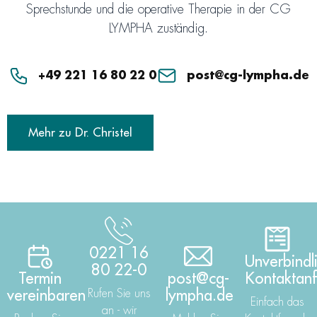
Sprechstunde und die operative Therapie in der CG
LYMPHA zuständig.
+49 221 16 80 22 0
post@cg-lympha.de
Mehr zu Dr. Christel
0221 16
Unverbindl
80 22-0
Termin
post@cg-
Kontaktan
vereinbaren
Rufen Sie uns
lympha.de
Einfach das
an - wir