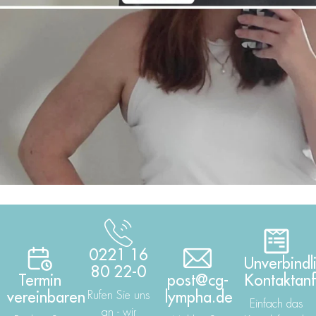
0221 16
Unverbindl
80 22-0
Termin
post@cg-
Kontaktan
vereinbaren
Rufen Sie uns
lympha.de
Einfach das
an - wir