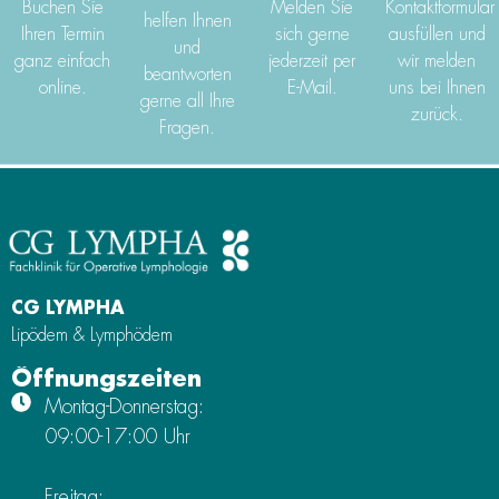
Buchen Sie
Melden Sie
Kontaktformular
helfen Ihnen
Ihren Termin
sich gerne
ausfüllen und
und
ganz einfach
jederzeit per
wir melden
beantworten
online.
E-Mail.
uns bei Ihnen
gerne all Ihre
zurück.
Fragen.
CG LYMPHA
Lipödem & Lymphödem
Öffnungszeiten
Montag-Donnerstag:
09:00-17:00 Uhr
Freitag: