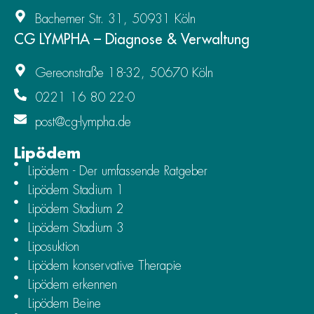
Bachemer Str. 31, 50931 Köln
CG LYMPHA – Diagnose & Verwaltung
Gereonstraße 18-32, 50670 Köln
0221 16 80 22-0
post@cg-lympha.de
Lipödem
Lipödem - Der umfassende Ratgeber
Lipödem Stadium 1
Lipödem Stadium 2
Lipödem Stadium 3
Liposuktion
Lipödem konservative Therapie
Lipödem erkennen
Lipödem Beine