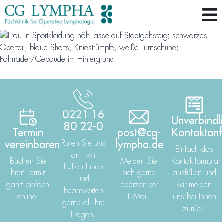
0221 16
Unverbindl
80 22-0
Termin
post@cg-
Kontaktan
vereinbaren
Rufen Sie uns
lympha.de
Einfach das
an - wir
Buchen Sie
Melden Sie
Kontaktformular
helfen Ihnen
Ihren Termin
sich gerne
ausfüllen und
und
ganz einfach
jederzeit per
wir melden
beantworten
online.
E-Mail.
uns bei Ihnen
gerne all Ihre
zurück.
Fragen.