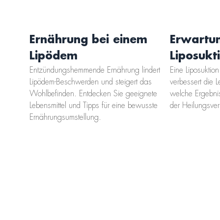
Ernährung bei einem
Erwartu
Lipödem
Liposukt
Entzündungshemmende Ernährung lindert
Eine Liposuktio
Lipödem-Beschwerden und steigert das
verbessert die L
Wohlbefinden. Entdecken Sie geeignete
welche Ergebni
Lebensmittel und Tipps für eine bewusste
der Heilungsverl
Ernährungsumstellung.