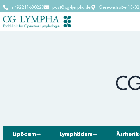
+492211680220
post@cg-lympha.de
Gereonstraße 18-32
CG
Lipödem
Lymphödem
Ästhetik